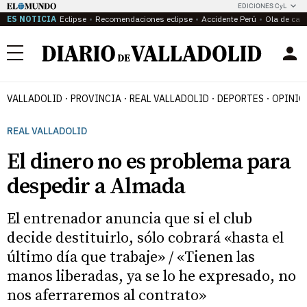
EDICIONES CyL
ES NOTICIA
Eclipse
Recomendaciones eclipse
Accidente Perú
Ola de calo
Menú
VALLADOLID
PROVINCIA
REAL VALLADOLID
DEPORTES
OPINIÓ
REAL VALLADOLID
El dinero no es problema para
despedir a Almada
El entrenador anuncia que si el club
decide destituirlo, sólo cobrará «hasta el
último día que trabaje» / «Tienen las
manos liberadas, ya se lo he expresado, no
nos aferraremos al contrato»