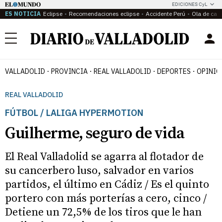
EDICIONES CyL
ES NOTICIA
Eclipse
Recomendaciones eclipse
Accidente Perú
Ola de calo
Menú
VALLADOLID
PROVINCIA
REAL VALLADOLID
DEPORTES
OPINIÓ
REAL VALLADOLID
FÚTBOL / LALIGA HYPERMOTION
Guilherme, seguro de vida
El Real Valladolid se agarra al flotador de
su cancerbero luso, salvador en varios
partidos, el último en Cádiz / Es el quinto
portero con más porterías a cero, cinco /
Detiene un 72,5% de los tiros que le han