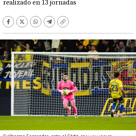
realizado en 13 jornadas
Facebook
Twitter
Whatsapp
Telegram
Copiar
enlace