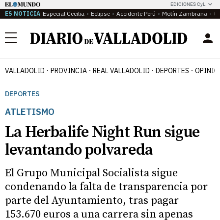
EDICIONES CyL
ES NOTICIA
Especial Cecilia
Eclipse
Accidente Perú
Motín Zambrana
Ca
Menú
VALLADOLID
PROVINCIA
REAL VALLADOLID
DEPORTES
OPINIÓ
DEPORTES
ATLETISMO
La Herbalife Night Run sigue
levantando polvareda
El Grupo Municipal Socialista sigue
condenando la falta de transparencia por
parte del Ayuntamiento, tras pagar
153.670 euros a una carrera sin apenas