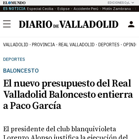
EDICIONES CyL
ES NOTICIA
Especial Cecilia
Eclipse
Accidente Perú
Motín Zambrana
Ca
Menú
VALLADOLID
PROVINCIA
REAL VALLADOLID
DEPORTES
OPINIÓ
DEPORTES
BALONCESTO
El nuevo presupuesto del Real
Valladolid Baloncesto entierra
a Paco García
El presidente del club blanquivioleta
Lorenzo Alonso justifica la ejecución del