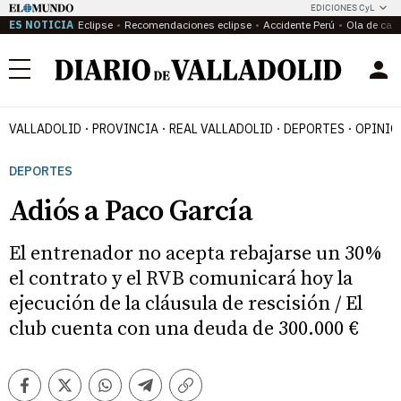
EDICIONES CyL
ES NOTICIA
Eclipse
Recomendaciones eclipse
Accidente Perú
Ola de calo
Menú
VALLADOLID
PROVINCIA
REAL VALLADOLID
DEPORTES
OPINIÓ
DEPORTES
Adiós a Paco García
El entrenador no acepta rebajarse un 30%
el contrato y el RVB comunicará hoy la
ejecución de la cláusula de rescisión / El
club cuenta con una deuda de 300.000 €
Facebook
Twitter
Whatsapp
Telegram
Copiar