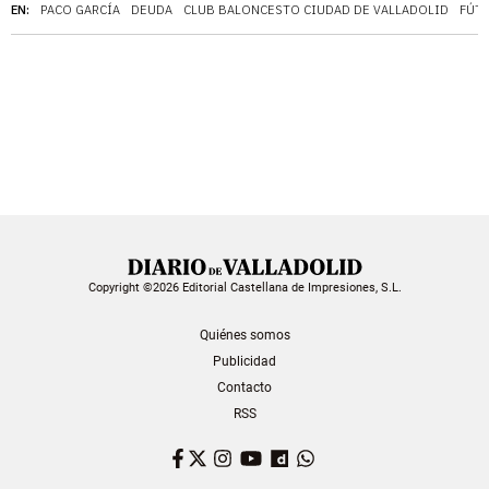
EN:
PACO GARCÍA
DEUDA
CLUB BALONCESTO CIUDAD DE VALLADOLID
FÚT
Copyright ©2026 Editorial Castellana de Impresiones, S.L.
Quiénes somos
Publicidad
Contacto
RSS
Facebook
Twitter
Instagram
YouTube
Dailymotion
WhatsApp