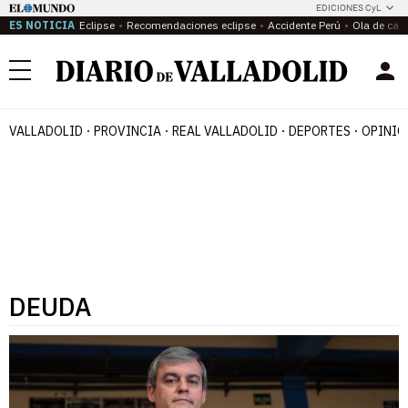
EDICIONES CyL
ES NOTICIA
Eclipse
Recomendaciones eclipse
Accidente Perú
Ola de calo
Menú
VALLADOLID
PROVINCIA
REAL VALLADOLID
DEPORTES
OPINIÓ
DEUDA