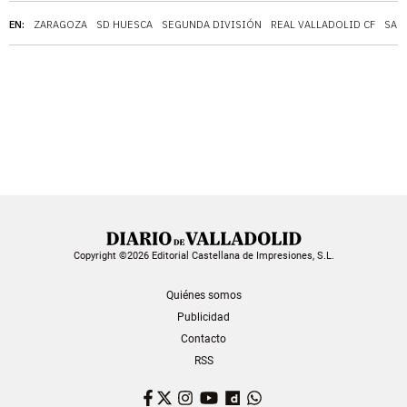
EN:
ZARAGOZA
SD HUESCA
SEGUNDA DIVISIÓN
REAL VALLADOLID CF
SAN
Copyright ©2026 Editorial Castellana de Impresiones, S.L.
Quiénes somos
Publicidad
Contacto
RSS
Facebook
Twitter
Instagram
YouTube
Dailymotion
WhatsApp