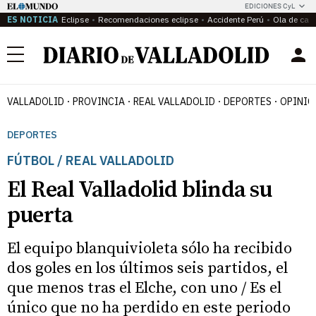
EDICIONES CyL
ES NOTICIA
Eclipse
Recomendaciones eclipse
Accidente Perú
Ola de calo
Menú
VALLADOLID
PROVINCIA
REAL VALLADOLID
DEPORTES
OPINIÓ
DEPORTES
FÚTBOL / REAL VALLADOLID
El Real Valladolid blinda su
puerta
El equipo blanquivioleta sólo ha recibido
dos goles en los últimos seis partidos, el
que menos tras el Elche, con uno / Es el
único que no ha perdido en este periodo