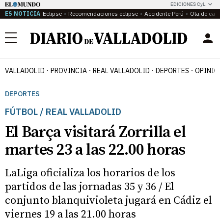
EDICIONES CyL
ES NOTICIA
Eclipse
Recomendaciones eclipse
Accidente Perú
Ola de calo
Menú
VALLADOLID
PROVINCIA
REAL VALLADOLID
DEPORTES
OPINIÓ
DEPORTES
FÚTBOL / REAL VALLADOLID
El Barça visitará Zorrilla el
martes 23 a las 22.00 horas
LaLiga oficializa los horarios de los
partidos de las jornadas 35 y 36 / El
conjunto blanquivioleta jugará en Cádiz el
viernes 19 a las 21.00 horas