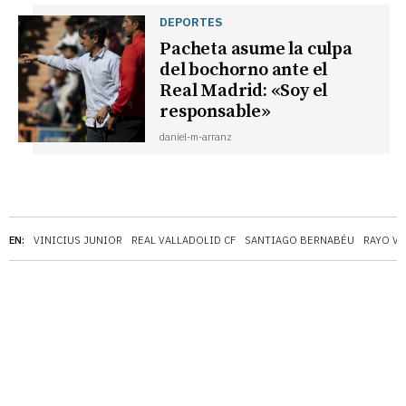
DEPORTES
Pacheta asume la culpa
del bochorno ante el
Real Madrid: «Soy el
responsable»
daniel-m-arranz
EN:
VINICIUS JUNIOR
REAL VALLADOLID CF
SANTIAGO BERNABÉU
RAYO V