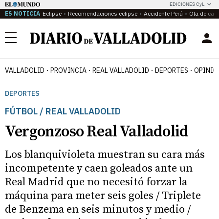
EDICIONES CyL
ES NOTICIA
Eclipse
Recomendaciones eclipse
Accidente Perú
Ola de calo
Menú
VALLADOLID
PROVINCIA
REAL VALLADOLID
DEPORTES
OPINIÓ
DEPORTES
FÚTBOL / REAL VALLADOLID
Vergonzoso Real Valladolid
Los blanquivioleta muestran su cara más
incompetente y caen goleados ante un
Real Madrid que no necesitó forzar la
máquina para meter seis goles / Triplete
de Benzema en seis minutos y medio /