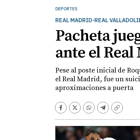
DEPORTES
REAL MADRID-REAL VALLADOLID
Pacheta jueg
ante el Real
Pese al poste inicial de Ro
el Real Madrid, fue un suic
aproximaciones a puerta
Facebook
Twitter
Whatsapp
Telegram
Copiar
enlace