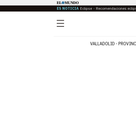
ES NOTICIA
Eclipse
Recomendaciones eclip
Menú
VALLADOLID
PROVINC