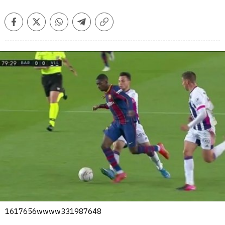
Facebook
Twitter
Whatsapp
Telegram
Copiar
enlace
1617656wwww331987648