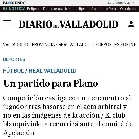
EDICIONES CyL
ES NOTICIA
Eclipse
Recomendaciones eclipse
Accidente Perú
Ola de calo
Menú
VALLADOLID
PROVINCIA
REAL VALLADOLID
DEPORTES
OPINIÓ
DEPORTES
FÚTBOL / REAL VALLADOLID
Un partido para Plano
Competición castiga con un encuentro al
jugador tras basarse en el acta arbitral y
no en las imágenes de la acción / El club
blanquivioleta recurrirá ante el comité de
Apelación