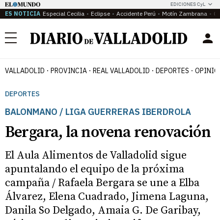
EDICIONES CyL
ES NOTICIA
Especial Cecilia
Eclipse
Accidente Perú
Motín Zambrana
Ca
Menú
VALLADOLID
PROVINCIA
REAL VALLADOLID
DEPORTES
OPINIÓ
DEPORTES
BALONMANO / LIGA GUERRERAS IBERDROLA
Bergara, la novena renovación
El Aula Alimentos de Valladolid sigue
apuntalando el equipo de la próxima
campaña / Rafaela Bergara se une a Elba
Álvarez, Elena Cuadrado, Jimena Laguna,
Danila So Delgado, Amaia G. De Garibay,