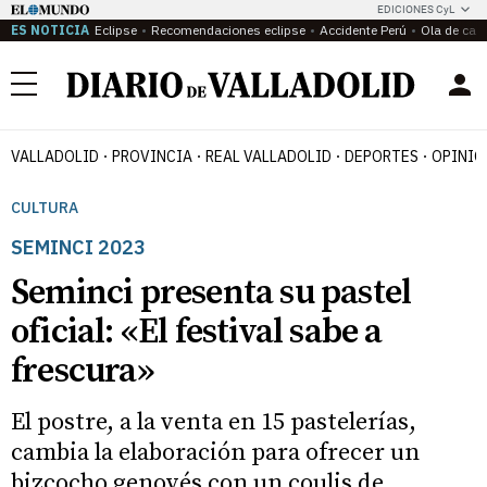
EDICIONES CyL
ES NOTICIA
Eclipse
Recomendaciones eclipse
Accidente Perú
Ola de calo
Menú
VALLADOLID
PROVINCIA
REAL VALLADOLID
DEPORTES
OPINIÓ
CULTURA
SEMINCI 2023
Seminci presenta su pastel
oficial: «El festival sabe a
frescura»
El postre, a la venta en 15 pastelerías,
cambia la elaboración para ofrecer un
bizcocho genovés con un coulis de