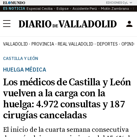
EDICIONES CyL
ES NOTICIA
Especial Cecilia
Eclipse
Accidente Perú
Motín Zambrana
Ca
Menú
VALLADOLID
PROVINCIA
REAL VALLADOLID
DEPORTES
OPINIÓ
CASTILLA Y LEÓN
HUELGA MÉDICA
Los médicos de Castilla y León
vuelven a la carga con la
huelga: 4.972 consultas y 187
cirugías canceladas
El inicio de la cuarta semana consecutiva