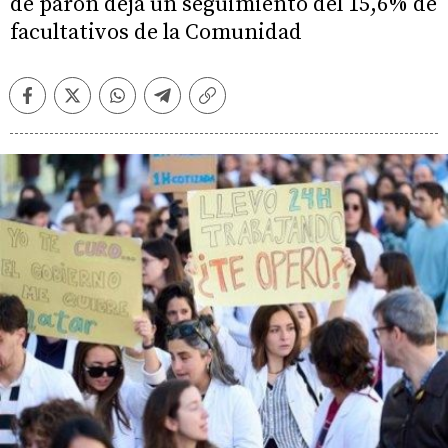
de parón deja un seguimiento del 15,6% de
facultativos de la Comunidad
Facebook
Twitter
Whatsapp
Telegram
Copiar
enlace