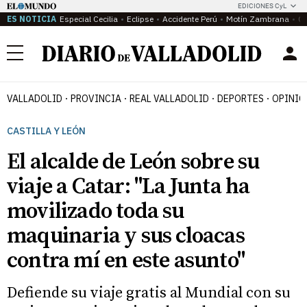
EDICIONES CyL
ES NOTICIA
Especial Cecilia
Eclipse
Accidente Perú
Motín Zambrana
Ca
Menú
VALLADOLID
PROVINCIA
REAL VALLADOLID
DEPORTES
OPINIÓ
CASTILLA Y LEÓN
El alcalde de León sobre su
viaje a Catar: "La Junta ha
movilizado toda su
maquinaria y sus cloacas
contra mí en este asunto"
Defiende su viaje gratis al Mundial con su