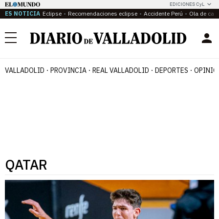
EDICIONES CyL
ES NOTICIA
Eclipse
Recomendaciones eclipse
Accidente Perú
Ola de calo
Menú
VALLADOLID
PROVINCIA
REAL VALLADOLID
DEPORTES
OPINIÓ
QATAR