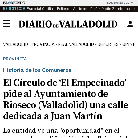
EDICIONES CyL
ES NOTICIA
Especial Cecilia
Eclipse
Accidente Perú
Motín Zambrana
Ca
Menú
VALLADOLID
PROVINCIA
REAL VALLADOLID
DEPORTES
OPINIÓ
PROVINCIA
Historia de los Comuneros
El Círculo de ‘El Empecinado’
pide al Ayuntamiento de
Rioseco (Valladolid) una calle
dedicada a Juan Martín
La entidad ve una "oportunidad" en el