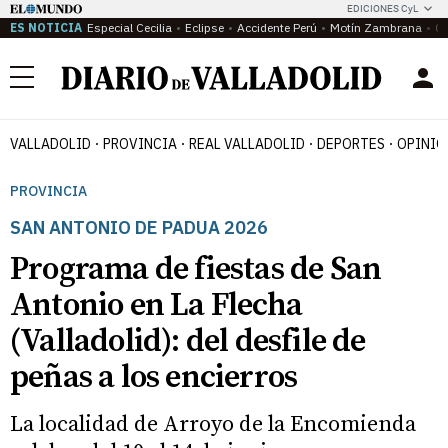
EDICIONES CyL
ES NOTICIA
Especial Cecilia
Eclipse
Accidente Perú
Motín Zambrana
Ca
Menú
VALLADOLID
PROVINCIA
REAL VALLADOLID
DEPORTES
OPINIÓ
PROVINCIA
SAN ANTONIO DE PADUA 2026
Programa de fiestas de San
Antonio en La Flecha
(Valladolid): del desfile de
peñas a los encierros
La localidad de Arroyo de la Encomienda