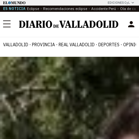
EDICIONES CyL
ES NOTICIA
Eclipse
Recomendaciones eclipse
Accidente Perú
Ola de calo
Menú
VALLADOLID
PROVINCIA
REAL VALLADOLID
DEPORTES
OPINIÓ