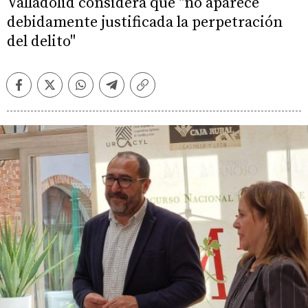
Valladolid considera que "no aparece
debidamente justificada la perpetración
del delito"
Facebook
Twitter
Whatsapp
Telegram
Copiar
enlace