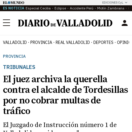
EDICIONES CyL
ES NOTICIA
Especial Cecilia
Eclipse
Accidente Perú
Motín Zambrana
Ca
Menú
VALLADOLID
PROVINCIA
REAL VALLADOLID
DEPORTES
OPINIÓ
PROVINCIA
TRIBUNALES
El juez archiva la querella
contra el alcalde de Tordesillas
por no cobrar multas de
tráfico
El Juzgado de Instrucción número 1 de