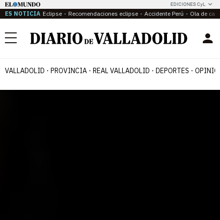
EDICIONES CyL
ES NOTICIA
Eclipse
Recomendaciones eclipse
Accidente Perú
Ola de calo
Menú
VALLADOLID
PROVINCIA
REAL VALLADOLID
DEPORTES
OPINIÓ