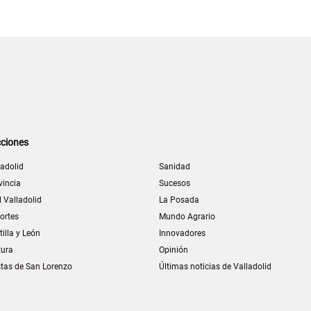
ciones
ladolid
Sanidad
vincia
Sucesos
l Valladolid
La Posada
ortes
Mundo Agrario
tilla y León
Innovadores
tura
Opinión
stas de San Lorenzo
Últimas noticias de Valladolid