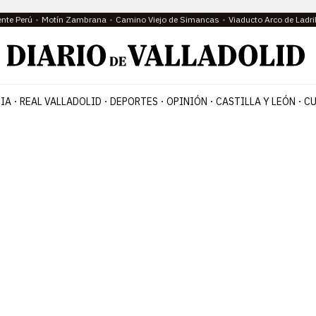
ente Perú
Motín Zambrana
Camino Viejo de Simancas
Viaducto Arco de Ladri
IA
REAL VALLADOLID
DEPORTES
OPINIÓN
CASTILLA Y LEÓN
CU