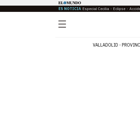
ES NOTICIA
Especial Cecilia
Eclipse
Accid
Menú
VALLADOLID
PROVINC