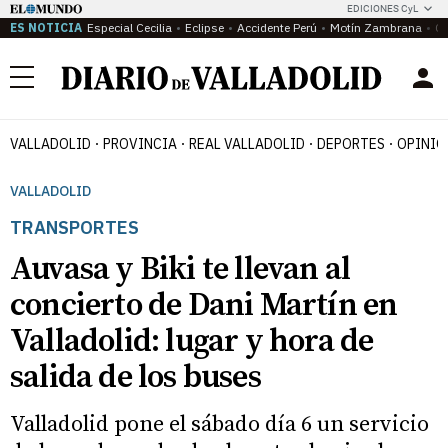
EDICIONES CyL
ES NOTICIA
Especial Cecilia
Eclipse
Accidente Perú
Motín Zambrana
Ca
Menú
VALLADOLID
PROVINCIA
REAL VALLADOLID
DEPORTES
OPINIÓ
VALLADOLID
TRANSPORTES
Auvasa y Biki te llevan al
concierto de Dani Martín en
Valladolid: lugar y hora de
salida de los buses
Valladolid pone el sábado día 6 un servicio