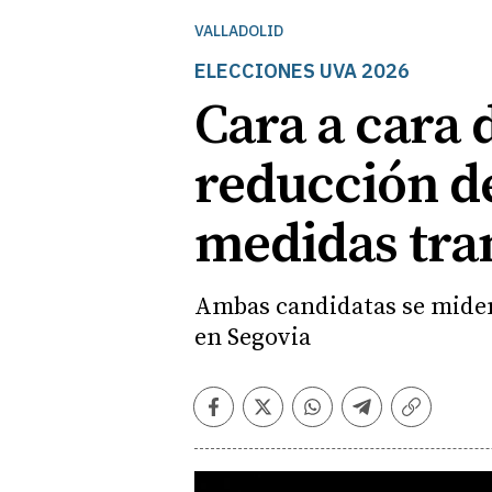
VALLADOLID
ELECCIONES UVA 2026
Cara a cara d
reducción de
medidas tra
Ambas candidatas se miden 
en Segovia
Facebook
Twitter
Whatsapp
Telegram
Copiar
enlace