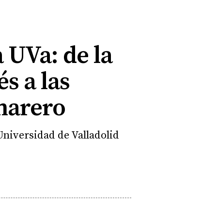
a UVa: de la
s a las
marero
niversidad de Valladolid