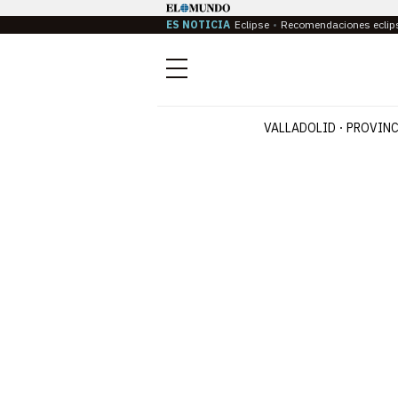
ES NOTICIA
Eclipse
Recomendaciones eclip
Menú
VALLADOLID
PROVINC