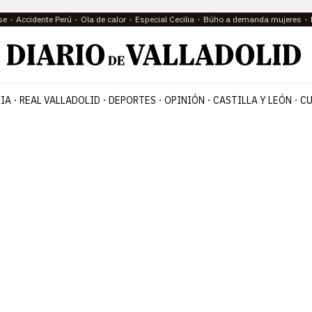
se
Accidente Perú
Ola de calor
Especial Cecilia
Búho a demanda mujeres
IA
REAL VALLADOLID
DEPORTES
OPINIÓN
CASTILLA Y LEÓN
CU