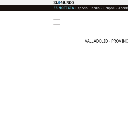
ES NOTICIA
Especial Cecilia
Eclipse
Accid
Menú
VALLADOLID
PROVINC