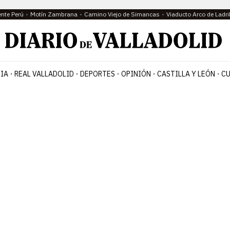
ente Perú
Motín Zambrana
Camino Viejo de Simancas
Viaducto Arco de Ladri
IA
REAL VALLADOLID
DEPORTES
OPINIÓN
CASTILLA Y LEÓN
CU