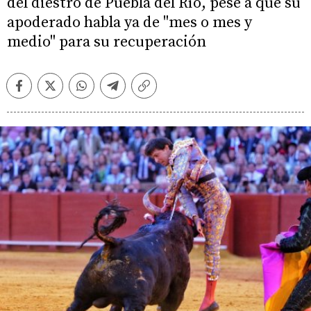
del diestro de Puebla del Río, pese a que su
apoderado habla ya de "mes o mes y
medio" para su recuperación
Facebook
Twitter
Whatsapp
Telegram
Copiar
enlace