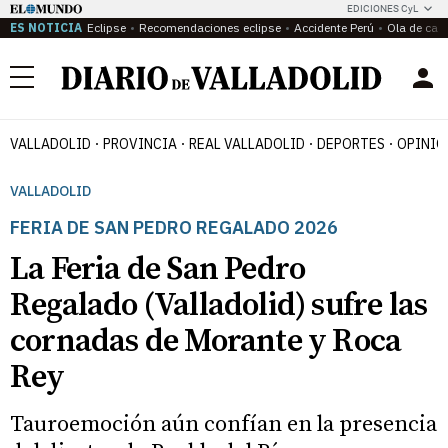
EDICIONES CyL
ES NOTICIA
Eclipse
Recomendaciones eclipse
Accidente Perú
Ola de calo
Menú
VALLADOLID
PROVINCIA
REAL VALLADOLID
DEPORTES
OPINIÓ
VALLADOLID
FERIA DE SAN PEDRO REGALADO 2026
La Feria de San Pedro
Regalado (Valladolid) sufre las
cornadas de Morante y Roca
Rey
Tauroemoción aún confían en la presencia