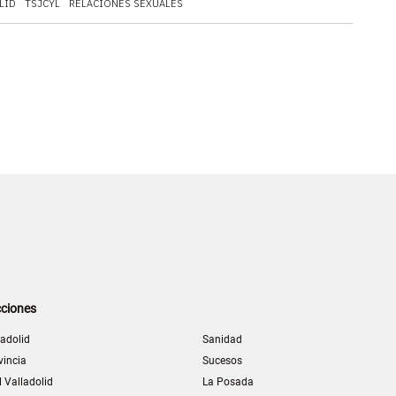
LID
TSJCYL
RELACIONES SEXUALES
ciones
ladolid
Sanidad
vincia
Sucesos
l Valladolid
La Posada