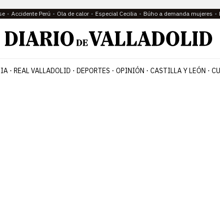
se
Accidente Perú
Ola de calor
Especial Cecilia
Búho a demanda mujeres
IA
REAL VALLADOLID
DEPORTES
OPINIÓN
CASTILLA Y LEÓN
CU