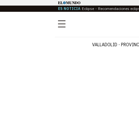
ES NOTICIA
Eclipse
Recomendaciones eclip
Menú
VALLADOLID
PROVINC