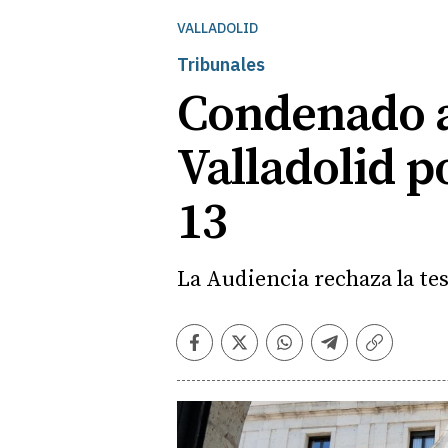
VALLADOLID
Tribunales
Condenado a
Valladolid p
13
La Audiencia rechaza la tes
Facebook
Twitter
Whatsapp
Telegram
Copiar
enlace