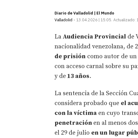
Diario de Valladolid | El Mundo
Valladolid
13.04.2026 | 15:05
Actualizado:
La
Audiencia Provincial
de V
nacionalidad venezolana, de 
de prisión
como autor de u
con acceso carnal sobre su pa
y de
13 años
.
La sentencia de la Sección Cua
considera probado que
el ac
con la víctima
en cuyo trans
penetración
en al menos dos
el 29 de julio
en un lugar pú