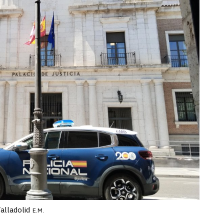
alladolid
E.M.