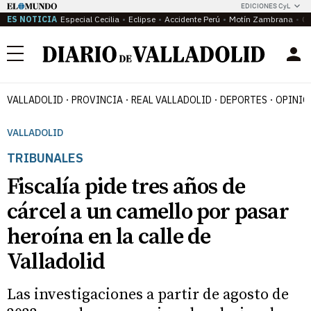
EDICIONES CyL
ES NOTICIA
Especial Cecilia
Eclipse
Accidente Perú
Motín Zambrana
Ca
Menú
VALLADOLID
PROVINCIA
REAL VALLADOLID
DEPORTES
OPINIÓ
VALLADOLID
TRIBUNALES
Fiscalía pide tres años de
cárcel a un camello por pasar
heroína en la calle de
Valladolid
Las investigaciones a partir de agosto de