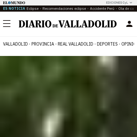
EDICIONES CyL
ES NOTICIA
Eclipse
Recomendaciones eclipse
Accidente Perú
Ola de calo
Menú
VALLADOLID
PROVINCIA
REAL VALLADOLID
DEPORTES
OPINIÓ