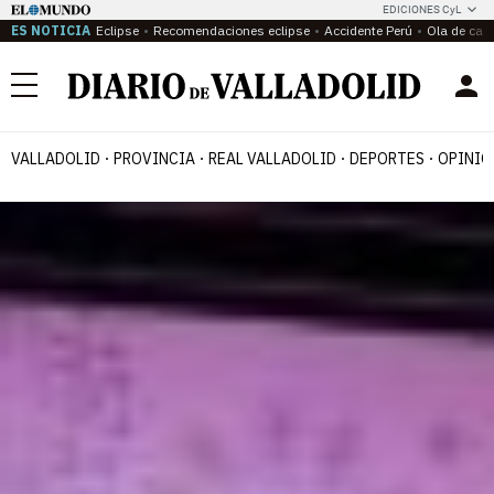
EDICIONES CyL
ES NOTICIA
Eclipse
Recomendaciones eclipse
Accidente Perú
Ola de calo
Menú
VALLADOLID
PROVINCIA
REAL VALLADOLID
DEPORTES
OPINIÓ