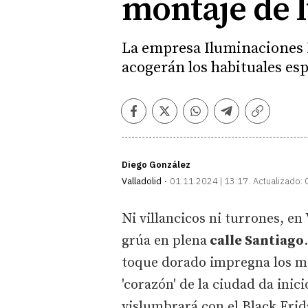
montaje de 
La empresa Iluminaciones X
acogerán los habituales esp
Facebook
Twitter
Whatsapp
Telegram
Copiar
enlace
Diego González
Valladolid
01.11.2024 | 13:17
Actualizado:
Ni villancicos ni turrones, en
grúa en plena
calle Santiago
toque dorado impregna los mat
'corazón' de la ciudad da inic
vislumbrará con el Black Frid