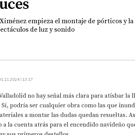
luces
iménez empieza el montaje de pórticos y la 
ectáculos de luz y sonido
01.11.2024 | 13:17
 Valladolid no hay señal más clara para atisbar la 
. Sí, podría ser cualquier obra como las que inun
eriales a montar las dudas quedan resueltas. Así, 
io a la cuenta atrás para el encendido navideño qu
ay sus primeros destellos.