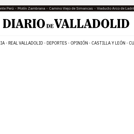
ente Perú
Motín Zambrana
Camino Viejo de Simancas
Viaducto Arco de Ladri
IA
REAL VALLADOLID
DEPORTES
OPINIÓN
CASTILLA Y LEÓN
CU