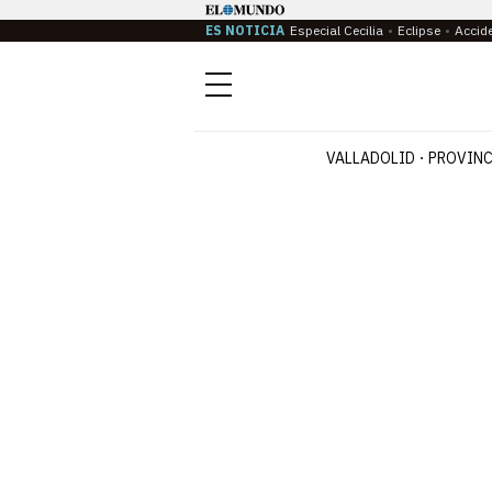
ES NOTICIA
Especial Cecilia
Eclipse
Accid
Menú
VALLADOLID
PROVINC