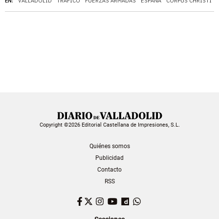
EN:
VALLADOLID
TRÁFICO
FUERZAS ARMADAS
ESPAÑA
CORPUS CHRISTI
Copyright ©2026 Editorial Castellana de Impresiones, S.L.
Quiénes somos
Publicidad
Contacto
RSS
Facebook
Twitter
Instagram
YouTube
Dailymotion
WhatsApp