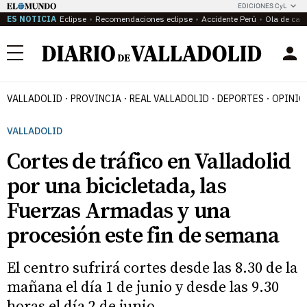
EDICIONES CyL
ES NOTICIA
Eclipse
Recomendaciones eclipse
Accidente Perú
Ola de calo
Menú
VALLADOLID
PROVINCIA
REAL VALLADOLID
DEPORTES
OPINIÓ
VALLADOLID
Cortes de tráfico en Valladolid
por una bicicletada, las
Fuerzas Armadas y una
procesión este fin de semana
El centro sufrirá cortes desde las 8.30 de la
mañana el día 1 de junio y desde las 9.30
horas el día 2 de junio