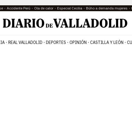
se
Accidente Perú
Ola de calor
Especial Cecilia
Búho a demanda mujeres
IA
REAL VALLADOLID
DEPORTES
OPINIÓN
CASTILLA Y LEÓN
CU