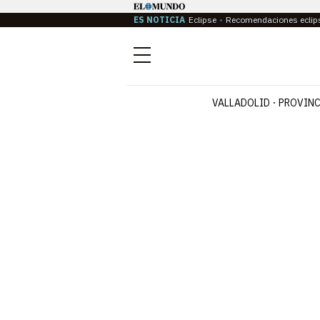
ES NOTICIA
Eclipse
Recomendaciones eclip
Menú
VALLADOLID
PROVINC