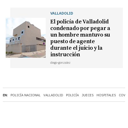
VALLADOLID
El policía de Valladolid
condenado por pegar a
un hombre mantuvo su
puesto de agente
durante el juicio y la
instrucción
diego-gonzalez
EN:
POLICÍA NACIONAL
VALLADOLID
POLICÍA
JUECES
HOSPITALES
COVI