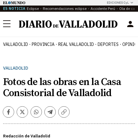
EDICIONES CyL
ES NOTICIA
Eclipse
Recomendaciones eclipse
Accidente Perú
Ola de calo
Menú
VALLADOLID
PROVINCIA
REAL VALLADOLID
DEPORTES
OPINIÓ
VALLADOLID
Fotos de las obras en la Casa
Consistorial de Valladolid
Facebook
Twitter
Whatsapp
Telegram
Copiar
enlace
Redacción de Valladolid