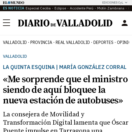
EDICIONES CyL
ES NOTICIA
Especial Cecilia
Eclipse
Accidente Perú
Motín Zambrana
Ca
Menú
VALLADOLID
PROVINCIA
REAL VALLADOLID
DEPORTES
OPINIÓ
VALLADOLID
LA QUINTA ESQUINA | MARÍA GONZÁLEZ CORRAL
«Me sorprende que el ministro
siendo de aquí bloquee la
nueva estación de autobuses»
La consejera de Movilidad y
Transformación Digital lamenta que Óscar
Puente impulse en Tarragona una