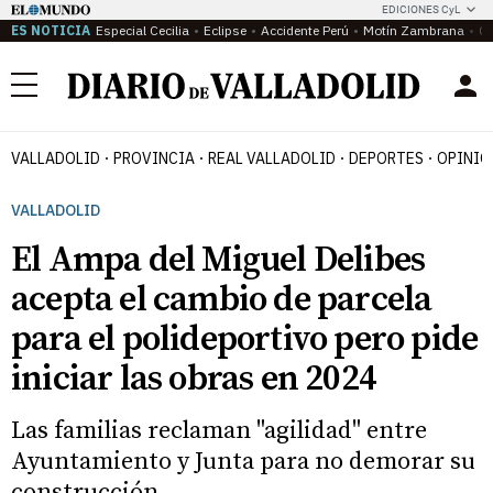
EDICIONES CyL
ES NOTICIA
Especial Cecilia
Eclipse
Accidente Perú
Motín Zambrana
Ca
Menú
VALLADOLID
PROVINCIA
REAL VALLADOLID
DEPORTES
OPINIÓ
VALLADOLID
El Ampa del Miguel Delibes
acepta el cambio de parcela
para el polideportivo pero pide
iniciar las obras en 2024
Las familias reclaman "agilidad" entre
Ayuntamiento y Junta para no demorar su
construcción