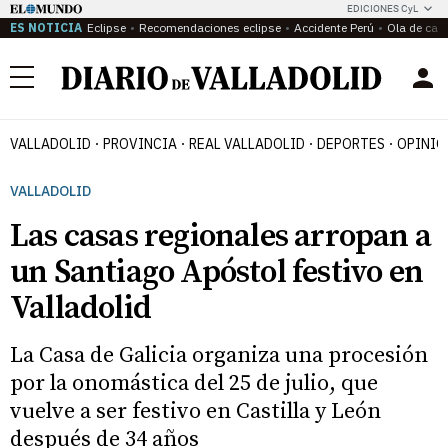
EDICIONES CyL
ES NOTICIA
Eclipse
Recomendaciones eclipse
Accidente Perú
Ola de calo
Menú
VALLADOLID
PROVINCIA
REAL VALLADOLID
DEPORTES
OPINIÓ
VALLADOLID
Las casas regionales arropan a
un Santiago Apóstol festivo en
Valladolid
La Casa de Galicia organiza una procesión
por la onomástica del 25 de julio, que
vuelve a ser festivo en Castilla y León
después de 34 años