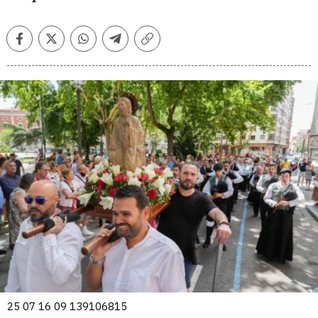
Facebook
Twitter
Whatsapp
Telegram
Copiar
enlace
25 07 16 09 139106815