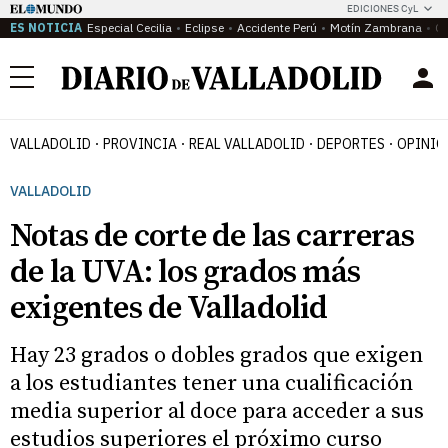
EDICIONES CyL
ES NOTICIA
Especial Cecilia
Eclipse
Accidente Perú
Motín Zambrana
Ca
Menú
VALLADOLID
PROVINCIA
REAL VALLADOLID
DEPORTES
OPINIÓ
VALLADOLID
Notas de corte de las carreras
de la UVA: los grados más
exigentes de Valladolid
Hay 23 grados o dobles grados que exigen
a los estudiantes tener una cualificación
media superior al doce para acceder a sus
estudios superiores el próximo curso