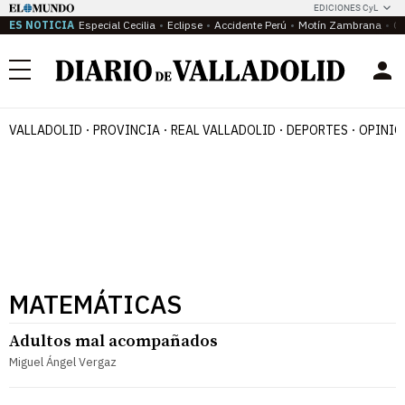
EDICIONES CyL
ES NOTICIA
Especial Cecilia
Eclipse
Accidente Perú
Motín Zambrana
Ca
Menú
VALLADOLID
PROVINCIA
REAL VALLADOLID
DEPORTES
OPINIÓ
MATEMÁTICAS
Adultos mal acompañados
Miguel Ángel Vergaz