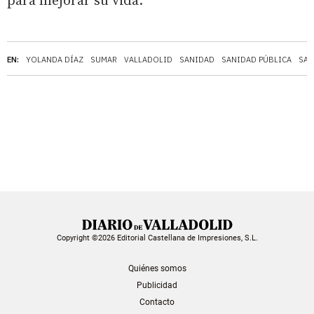
para mejorar su vida.
EN:
YOLANDA DÍAZ
SUMAR
VALLADOLID
SANIDAD
SANIDAD PÚBLICA
SAL
Copyright ©2026 Editorial Castellana de Impresiones, S.L.
Quiénes somos
Publicidad
Contacto