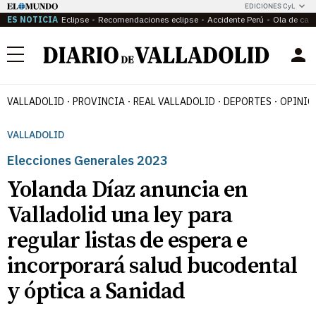
EDICIONES CyL
ES NOTICIA
Eclipse
Recomendaciones eclipse
Accidente Perú
Ola de calo
Menú
VALLADOLID
PROVINCIA
REAL VALLADOLID
DEPORTES
OPINIÓ
VALLADOLID
Elecciones Generales 2023
Yolanda Díaz anuncia en
Valladolid una ley para
regular listas de espera e
incorporará salud bucodental
y óptica a Sanidad