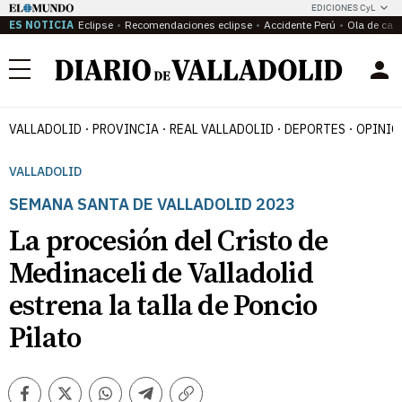
EDICIONES CyL
ES NOTICIA
Eclipse
Recomendaciones eclipse
Accidente Perú
Ola de calo
Menú
VALLADOLID
PROVINCIA
REAL VALLADOLID
DEPORTES
OPINIÓ
VALLADOLID
SEMANA SANTA DE VALLADOLID 2023
La procesión del Cristo de
Medinaceli de Valladolid
estrena la talla de Poncio
Pilato
Facebook
Twitter
Whatsapp
Telegram
Copiar