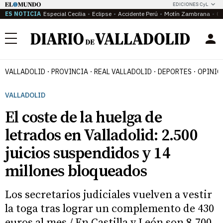
EDICIONES CyL
ES NOTICIA
Especial Cecilia
Eclipse
Accidente Perú
Motín Zambrana
Ca
Menú
VALLADOLID
PROVINCIA
REAL VALLADOLID
DEPORTES
OPINIÓ
VALLADOLID
El coste de la huelga de
letrados en Valladolid: 2.500
juicios suspendidos y 14
millones bloqueados
Los secretarios judiciales vuelven a vestir
la toga tras lograr un complemento de 430
euros al mes / En Castilla y León son 8.700