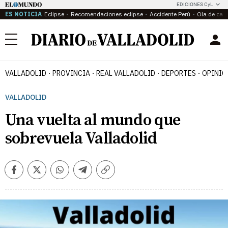
EDICIONES CyL
ES NOTICIA
Eclipse
Recomendaciones eclipse
Accidente Perú
Ola de calo
Menú
VALLADOLID
PROVINCIA
REAL VALLADOLID
DEPORTES
OPINIÓ
VALLADOLID
Una vuelta al mundo que
sobrevuela Valladolid
Facebook
Twitter
Whatsapp
Telegram
Copiar
enlace