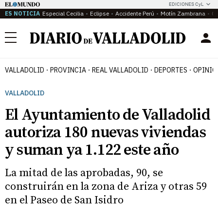
EDICIONES CyL
ES NOTICIA
Especial Cecilia
Eclipse
Accidente Perú
Motín Zambrana
Ca
Menú
VALLADOLID
PROVINCIA
REAL VALLADOLID
DEPORTES
OPINIÓ
VALLADOLID
El Ayuntamiento de Valladolid
autoriza 180 nuevas viviendas
y suman ya 1.122 este año
La mitad de las aprobadas, 90, se
construirán en la zona de Ariza y otras 59
en el Paseo de San Isidro