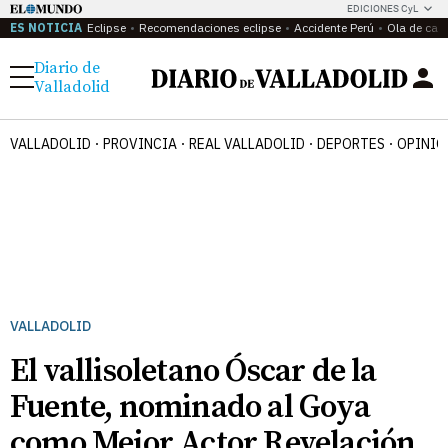
EDICIONES CyL
ES NOTICIA
Eclipse
Recomendaciones eclipse
Accidente Perú
Ola de calo
Diario de
Menú
Valladolid
VALLADOLID
PROVINCIA
REAL VALLADOLID
DEPORTES
OPINIÓ
VALLADOLID
El vallisoletano Óscar de la
Fuente, nominado al Goya
como Mejor Actor Revelación