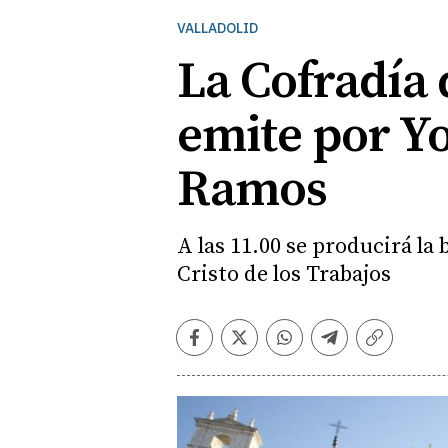
VALLADOLID
La Cofradía 
emite por Y
Ramos
A las 11.00 se producirá la
Cristo de los Trabajos
Facebook
Twitter
Whatsapp
Telegram
Copiar
enlace