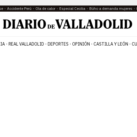
se
Accidente Perú
Ola de calor
Especial Cecilia
Búho a demanda mujeres
IA
REAL VALLADOLID
DEPORTES
OPINIÓN
CASTILLA Y LEÓN
CU