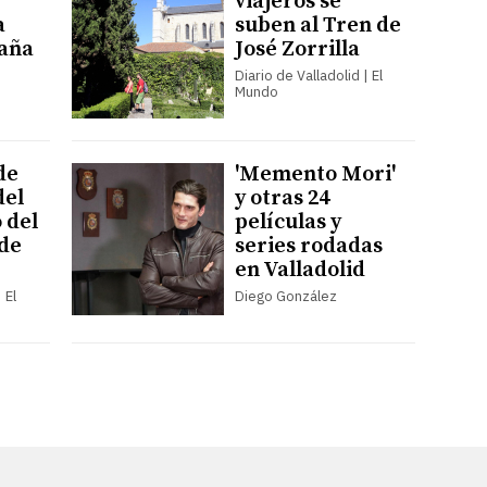
viajeros se
a
suben al Tren de
paña
José Zorrilla
Diario de Valladolid | El
Mundo
de
'Memento Mori'
del
y otras 24
 del
películas y
 de
series rodadas
en Valladolid
 El
Diego González