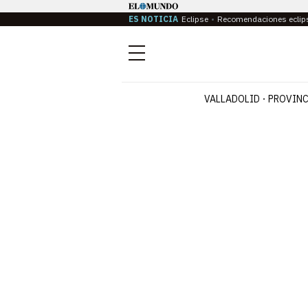
ES NOTICIA
Eclipse
Recomendaciones eclip
Menú
VALLADOLID
PROVINC