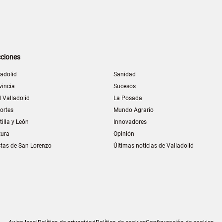
ciones
ladolid
Sanidad
vincia
Sucesos
l Valladolid
La Posada
ortes
Mundo Agrario
tilla y León
Innovadores
tura
Opinión
stas de San Lorenzo
Últimas noticias de Valladolid