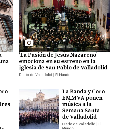
a
'La Pasión de Jesús Nazareno’
 una
emociona en su estreno en la
iglesia de San Pablo de Valladolid
Diario de Valladolid | El Mundo
oro
La Banda y Coro
EMMVA ponen
tres
música a la
Semana Santa
de Valladolid
Diario de Valladolid | El
Mundo