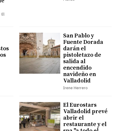
de
 El
San Pablo y
Fuente Dorada
stos
darán el
los
pistoletazo de
salida al
encendido
navideño en
Valladolid
Irene Herrero
El Eurostars
Valladolid prevé
abrir el
restaurante y el
spa "a todo el