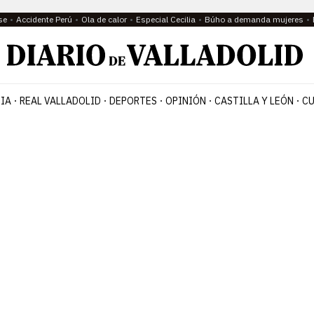
se
Accidente Perú
Ola de calor
Especial Cecilia
Búho a demanda mujeres
IA
REAL VALLADOLID
DEPORTES
OPINIÓN
CASTILLA Y LEÓN
CU