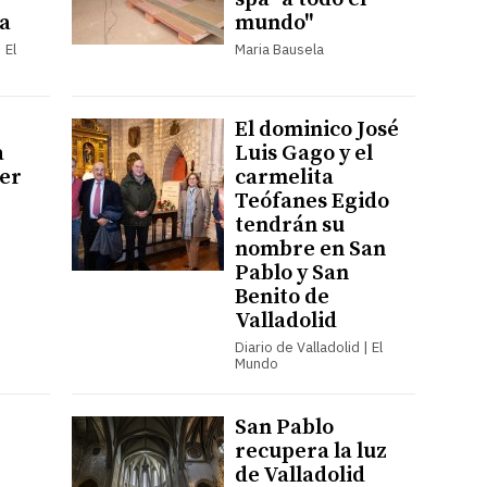
a
mundo"
 El
Maria Bausela
El dominico José
a
Luis Gago y el
mer
carmelita
Teófanes Egido
tendrán su
nombre en San
Pablo y San
Benito de
Valladolid
Diario de Valladolid | El
Mundo
San Pablo
recupera la luz
de Valladolid