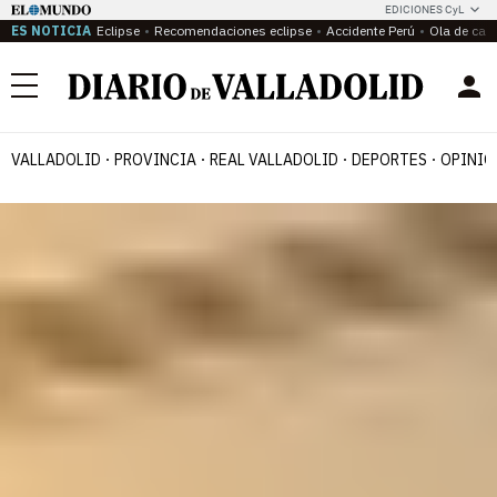
EDICIONES CyL
ES NOTICIA
Eclipse
Recomendaciones eclipse
Accidente Perú
Ola de calo
Menú
VALLADOLID
PROVINCIA
REAL VALLADOLID
DEPORTES
OPINIÓ