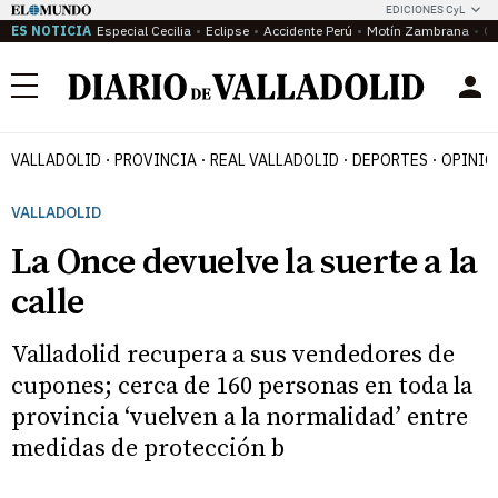
EDICIONES CyL
ES NOTICIA
Especial Cecilia
Eclipse
Accidente Perú
Motín Zambrana
Ca
Menú
VALLADOLID
PROVINCIA
REAL VALLADOLID
DEPORTES
OPINIÓ
VALLADOLID
La Once devuelve la suerte a la
calle
Valladolid recupera a sus vendedores de
cupones; cerca de 160 personas en toda la
provincia ‘vuelven a la normalidad’ entre
medidas de protección b